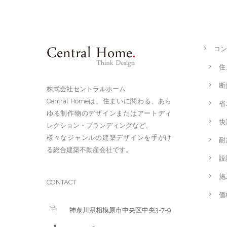
コン
住
断
株式会社セントラルホーム
Central Homeは、住まいに関わる、あら
省
ゆる制作物のデザインまたはアートディ
快
レクション・ブランディングなど、
様々なジャンルの建築デザインを手がけ
耐
る総合建築不動産会社です。
設
施
CONTACT
価
神奈川県相模原市中央区中央3-7-9