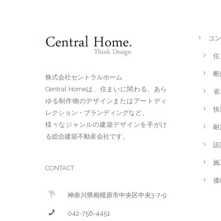
コン
住
断
株式会社セントラルホーム
Central Homeは、住まいに関わる、あら
省
ゆる制作物のデザインまたはアートディ
快
レクション・ブランディングなど、
様々なジャンルの建築デザインを手がけ
耐
る総合建築不動産会社です。
設
施
CONTACT
価
神奈川県相模原市中央区中央3-7-9
042-756-4451