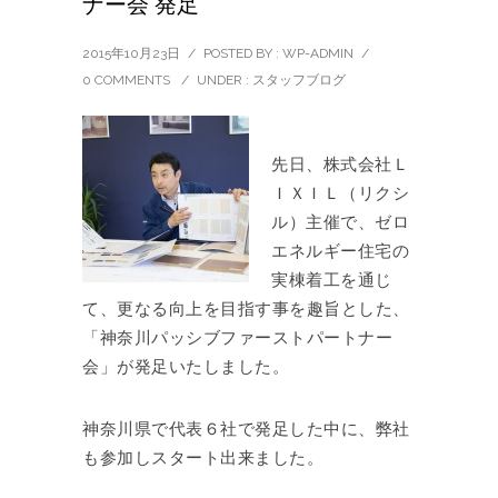
ナー会 発足
2015年10月23日
/
POSTED BY : WP-ADMIN
/
0 COMMENTS
/
UNDER :
スタッフブログ
先日、株式会社Ｌ
ＩＸＩＬ（リクシ
ル）主催で、ゼロ
エネルギー住宅の
実棟着工を通じ
て、更なる向上を目指す事を趣旨とした、
「神奈川パッシブファーストパートナー
会」が発足いたしました。
神奈川県で代表６社で発足した中に、弊社
も参加しスタート出来ました。