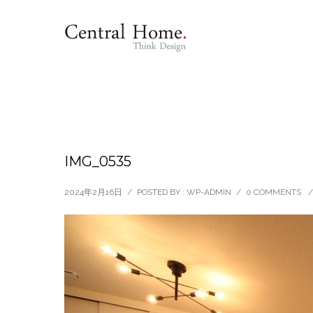
IMG_0535
2024年2月16日
/
POSTED BY : WP-ADMIN
/
0 COMMENTS
/