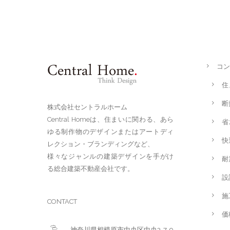
コン
住
断
株式会社セントラルホーム
Central Homeは、住まいに関わる、あら
省
ゆる制作物のデザインまたはアートディ
快
レクション・ブランディングなど、
様々なジャンルの建築デザインを手がけ
耐
る総合建築不動産会社です。
設
施
CONTACT
価
神奈川県相模原市中央区中央3-7-9