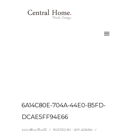
6A14C80E-704A-44E0-B5FD-
DCAE5FF94E66
2023年12月11日
/
POSTED BY : WP-ADMIN
/