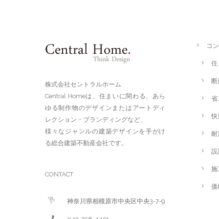
コン
住
断
株式会社セントラルホーム
Central Homeは、住まいに関わる、あら
省
ゆる制作物のデザインまたはアートディ
快
レクション・ブランディングなど、
様々なジャンルの建築デザインを手がけ
耐
る総合建築不動産会社です。
設
施
CONTACT
価
神奈川県相模原市中央区中央3-7-9