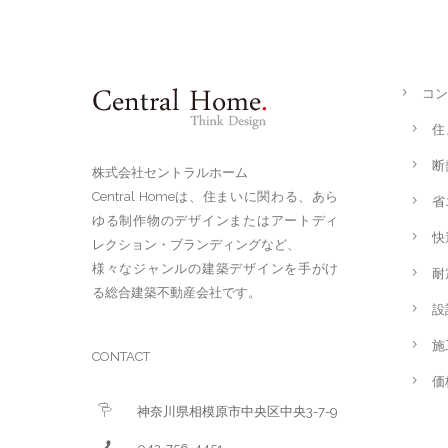
コン
住
断
株式会社セントラルホーム
Central Homeは、住まいに関わる、あら
省
ゆる制作物のデザインまたはアートディ
快
レクション・ブランディングなど、
様々なジャンルの建築デザインを手がけ
耐
る総合建築不動産会社です。
設
施
CONTACT
価
神奈川県相模原市中央区中央3-7-9