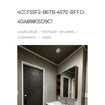
4CCF55F2-B67B-457E-BFFD-
40A89805D9C1
2023年12月11日
/
POSTED BY : WP-ADMIN
/
0 COMMENTS
/
UNDER :