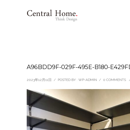
A96BDD9F-029F-495E-B180-E429
2023年12月11日
/
POSTED BY : WP-ADMIN
/
0 COMMENTS