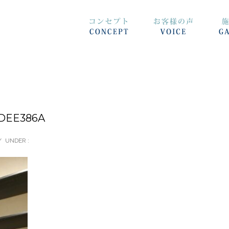
FDEE386A
/
UNDER :