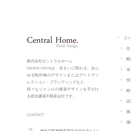
コン
住
断
株式会社セントラルホーム
Central Homeは、住まいに関わる、あら
省
ゆる制作物のデザインまたはアートディ
快
レクション・ブランディングなど、
様々なジャンルの建築デザインを手がけ
耐
る総合建築不動産会社です。
設
施
CONTACT
価
神奈川県相模原市中央区中央3-7-9