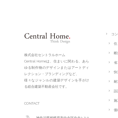
コン
住
断
株式会社セントラルホーム
Central Homeは、住まいに関わる、あら
省
ゆる制作物のデザインまたはアートディ
快
レクション・ブランディングなど、
様々なジャンルの建築デザインを手がけ
耐
る総合建築不動産会社です。
設
施
CONTACT
価
神奈川県相模原市中央区中央3-7-9