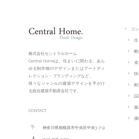
コン
住
断
株式会社セントラルホーム
Central Homeは、住まいに関わる、あら
省
ゆる制作物のデザインまたはアートディ
快
レクション・ブランディングなど、
様々なジャンルの建築デザインを手がけ
耐
る総合建築不動産会社です。
設
施
CONTACT
価
神奈川県相模原市中央区中央3-7-9