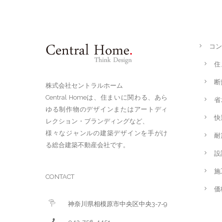
コン
住
断
株式会社セントラルホーム
Central Homeは、住まいに関わる、あら
省
ゆる制作物のデザインまたはアートディ
快
レクション・ブランディングなど、
様々なジャンルの建築デザインを手がけ
耐
る総合建築不動産会社です。
設
施
CONTACT
価
神奈川県相模原市中央区中央3-7-9