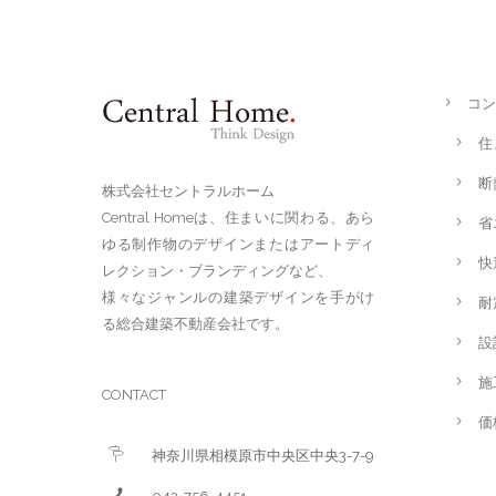
コン
住
断
株式会社セントラルホーム
Central Homeは、住まいに関わる、あら
省
ゆる制作物のデザインまたはアートディ
快
レクション・ブランディングなど、
様々なジャンルの建築デザインを手がけ
耐
る総合建築不動産会社です。
設
施
CONTACT
価
神奈川県相模原市中央区中央3-7-9