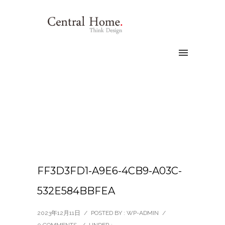
FF3D3FD1-A9E6-4CB9-A03C-
532E584BBFEA
2023年12月11日
/
POSTED BY : WP-ADMIN
/