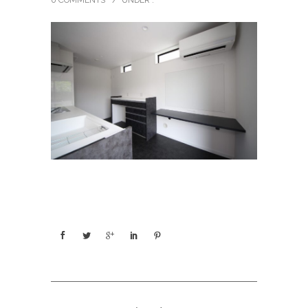
0 COMMENTS
/
UNDER :