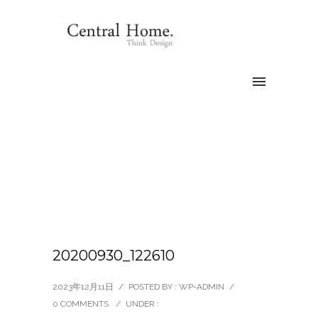
20200930_122610
2023年12月11日
/
POSTED BY : WP-ADMIN
/
0 COMMENTS
/
UNDER :