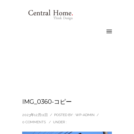
IMG_0360-コピー
2023年12月11日
/
POSTED BY : WP-ADMIN
/
0 COMMENTS
/
UNDER :