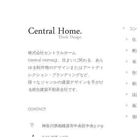
コン
住
断
株式会社セントラルホーム
Central Homeは、住まいに関わる、あら
省
ゆる制作物のデザインまたはアートディ
快
レクション・ブランディングなど、
様々なジャンルの建築デザインを手がけ
耐
る総合建築不動産会社です。
設
施
CONTACT
価
神奈川県相模原市中央区中央3-7-9