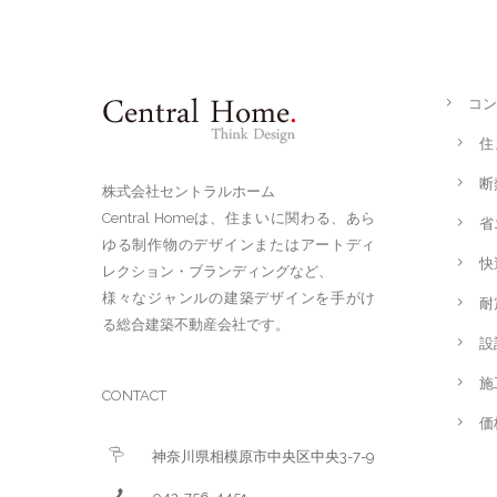
コン
住
断
株式会社セントラルホーム
Central Homeは、住まいに関わる、あら
省
ゆる制作物のデザインまたはアートディ
快
レクション・ブランディングなど、
様々なジャンルの建築デザインを手がけ
耐
る総合建築不動産会社です。
設
施
CONTACT
価
神奈川県相模原市中央区中央3-7-9