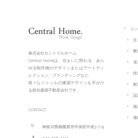
コン
住
断
株式会社セントラルホーム
Central Homeは、住まいに関わる、あら
省
ゆる制作物のデザインまたはアートディ
快
レクション・ブランディングなど、
様々なジャンルの建築デザインを手がけ
耐
る総合建築不動産会社です。
設
施
CONTACT
価
神奈川県相模原市中央区中央3-7-9