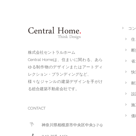
コン
住
断
株式会社セントラルホーム
Central Homeは、住まいに関わる、あら
省
ゆる制作物のデザインまたはアートディ
快
レクション・ブランディングなど、
様々なジャンルの建築デザインを手がけ
耐
る総合建築不動産会社です。
設
施
CONTACT
価
神奈川県相模原市中央区中央3-7-9