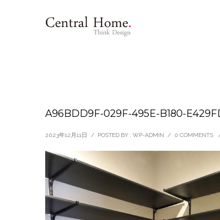
A96BDD9F-029F-495E-B180-E429
2023年12月11日
/
POSTED BY : WP-ADMIN
/
0 COMMENTS