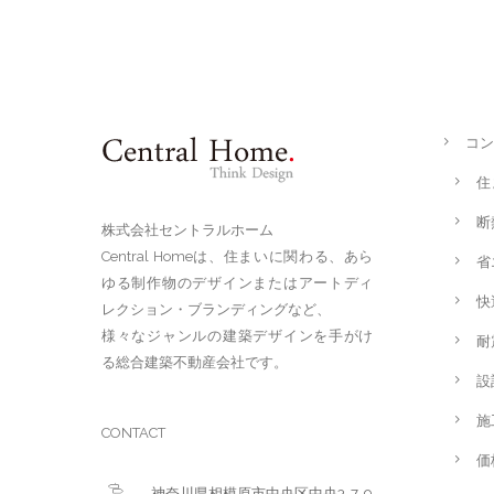
コン
住
断
株式会社セントラルホーム
Central Homeは、住まいに関わる、あら
省
ゆる制作物のデザインまたはアートディ
快
レクション・ブランディングなど、
様々なジャンルの建築デザインを手がけ
耐
る総合建築不動産会社です。
設
施
CONTACT
価
神奈川県相模原市中央区中央3-7-9