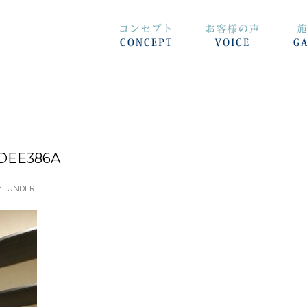
FDEE386A
/
UNDER :