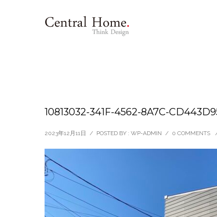
10813032-341F-4562-8A7C-CD443D9
2023年12月11日
/
POSTED BY : WP-ADMIN
/
0 COMMENTS