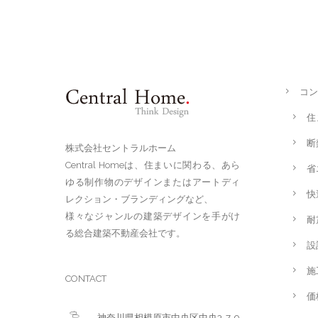
コン
住
断
株式会社セントラルホーム
Central Homeは、住まいに関わる、あら
省
ゆる制作物のデザインまたはアートディ
快
レクション・ブランディングなど、
様々なジャンルの建築デザインを手がけ
耐
る総合建築不動産会社です。
設
施
CONTACT
価
神奈川県相模原市中央区中央3-7-9