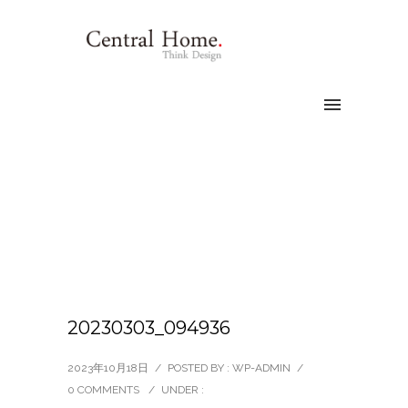
20230303_094936
2023年10月18日
/
POSTED BY : WP-ADMIN
/
0 COMMENTS
/
UNDER :