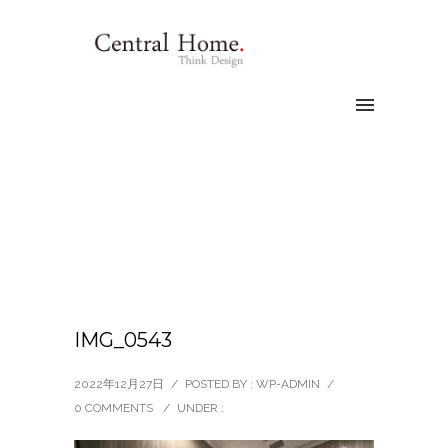
IMG_0543
2022年12月27日
/
POSTED BY : WP-ADMIN
/
0 COMMENTS
/
UNDER :