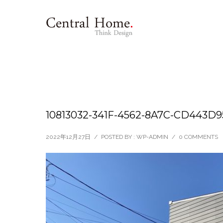
10813032-341F-4562-8A7C-CD443D9
2022年12月27日
/
POSTED BY : WP-ADMIN
/
0 COMMENTS