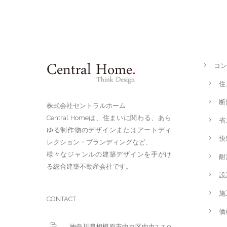
コン
住
断
株式会社セントラルホーム
Central Homeは、住まいに関わる、あら
省
ゆる制作物のデザインまたはアートディ
快
レクション・ブランディングなど、
様々なジャンルの建築デザインを手がけ
耐
る総合建築不動産会社です。
設
施
CONTACT
価
神奈川県相模原市中央区中央3-7-9