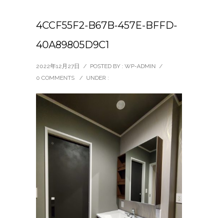
4CCF55F2-B67B-457E-BFFD-
40A89805D9C1
2022年12月27日
/
POSTED BY : WP-ADMIN
/
0 COMMENTS
/
UNDER :