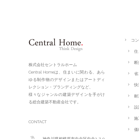
コン
住
断
株式会社セントラルホーム
Central Homeは、住まいに関わる、あら
省
ゆる制作物のデザインまたはアートディ
快
レクション・ブランディングなど、
様々なジャンルの建築デザインを手がけ
耐
る総合建築不動産会社です。
設
施
CONTACT
価
神奈川県相模原市中央区中央3-7-9