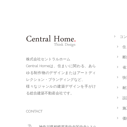
コン
住
断
株式会社セントラルホーム
Central Homeは、住まいに関わる、あら
省
ゆる制作物のデザインまたはアートディ
快
レクション・ブランディングなど、
様々なジャンルの建築デザインを手がけ
耐
る総合建築不動産会社です。
設
施
CONTACT
価
神奈川県相模原市中央区中央3-7-9