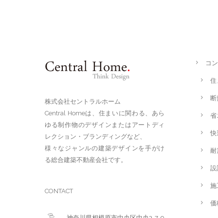
コン
住
断
株式会社セントラルホーム
Central Homeは、住まいに関わる、あら
省
ゆる制作物のデザインまたはアートディ
快
レクション・ブランディングなど、
様々なジャンルの建築デザインを手がけ
耐
る総合建築不動産会社です。
設
施
CONTACT
価
神奈川県相模原市中央区中央3-7-9