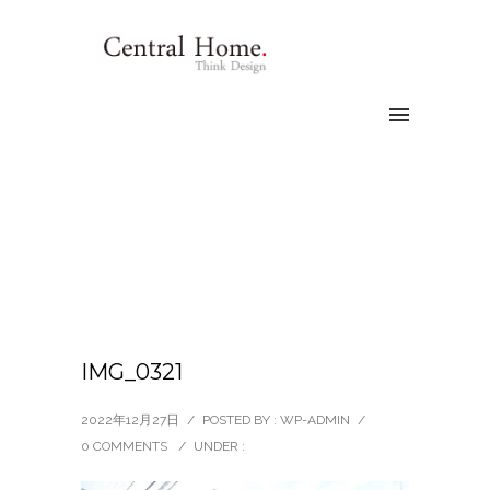
IMG_0321
2022年12月27日
/
POSTED BY : WP-ADMIN
/
0 COMMENTS
/
UNDER :