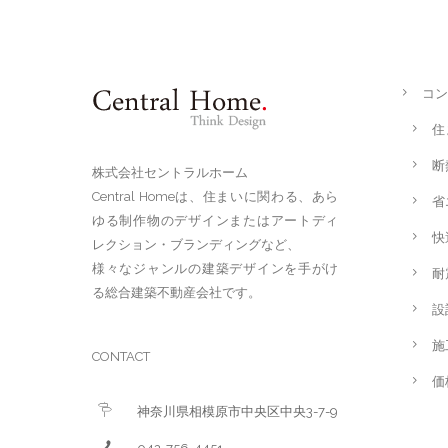
コン
住
断
株式会社セントラルホーム
Central Homeは、住まいに関わる、あら
省
ゆる制作物のデザインまたはアートディ
快
レクション・ブランディングなど、
様々なジャンルの建築デザインを手がけ
耐
る総合建築不動産会社です。
設
施
CONTACT
価
神奈川県相模原市中央区中央3-7-9