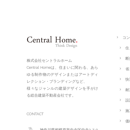
コン
住
断
株式会社セントラルホーム
Central Homeは、住まいに関わる、あら
省
ゆる制作物のデザインまたはアートディ
快
レクション・ブランディングなど、
様々なジャンルの建築デザインを手がけ
耐
る総合建築不動産会社です。
設
施
CONTACT
価
神奈川県相模原市中央区中央3-7-9