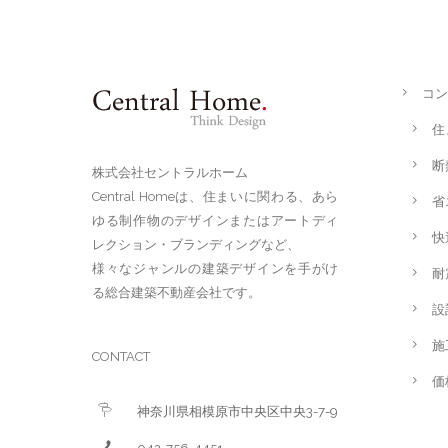
コン
住
断
株式会社セントラルホーム
Central Homeは、住まいに関わる、あら
省
ゆる制作物のデザインまたはアートディ
快
レクション・ブランディングなど、
様々なジャンルの建築デザインを手がけ
耐
る総合建築不動産会社です。
設
施
CONTACT
価
神奈川県相模原市中央区中央3-7-9