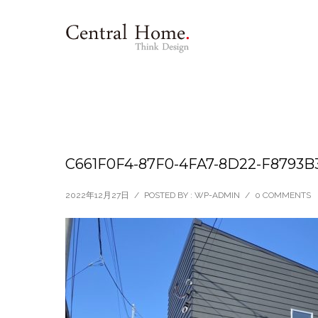
C661F0F4-87F0-4FA7-8D22-F8793B
2022年12月27日
/
POSTED BY : WP-ADMIN
/
0 COMMENTS