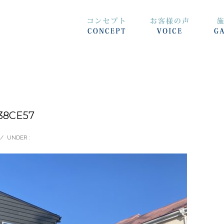
38CE57
/
UNDER :