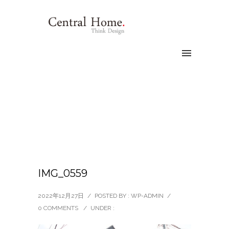
IMG_0559
2022年12月27日
/
POSTED BY : WP-ADMIN
/
0 COMMENTS
/
UNDER :