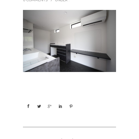
0 COMMENTS
/
UNDER :