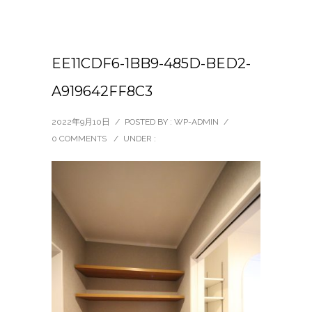
EE11CDF6-1BB9-485D-BED2-
A919642FF8C3
2022年9月10日
/
POSTED BY : WP-ADMIN
/
0 COMMENTS
/
UNDER :