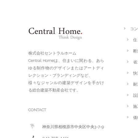
コン
住
断
株式会社セントラルホーム
Central Homeは、住まいに関わる、あら
省
ゆる制作物のデザインまたはアートディ
快
レクション・ブランディングなど、
様々なジャンルの建築デザインを手がけ
耐
る総合建築不動産会社です。
設
施
CONTACT
価
神奈川県相模原市中央区中央3-7-9