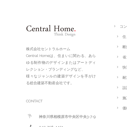
コン
住
断
株式会社セントラルホーム
Central Homeは、住まいに関わる、あら
省
ゆる制作物のデザインまたはアートディ
快
レクション・ブランディングなど、
様々なジャンルの建築デザインを手がけ
耐
る総合建築不動産会社です。
設
施
CONTACT
価
神奈川県相模原市中央区中央3-7-9