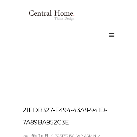
21EDB327-E494-43A8-941D-
7A89BA952C3E
2022年9月10日
/
POSTED BY : WP-ADMIN
/