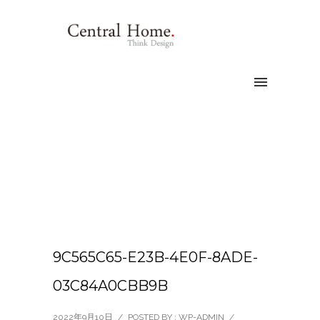
9C565C65-E23B-4E0F-8ADE-
03C84A0CBB9B
2022年9月10日
/
POSTED BY : WP-ADMIN
/