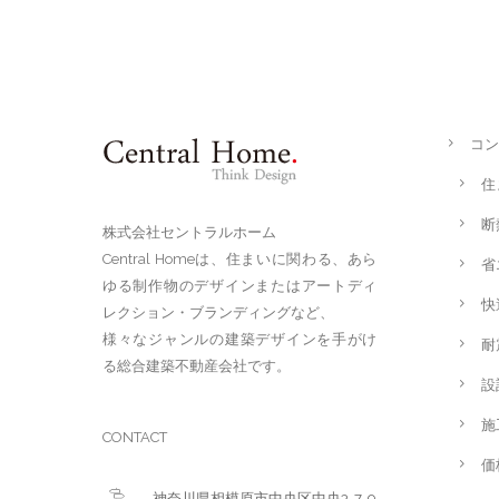
コン
住
断
株式会社セントラルホーム
Central Homeは、住まいに関わる、あら
省
ゆる制作物のデザインまたはアートディ
快
レクション・ブランディングなど、
様々なジャンルの建築デザインを手がけ
耐
る総合建築不動産会社です。
設
施
CONTACT
価
神奈川県相模原市中央区中央3-7-9