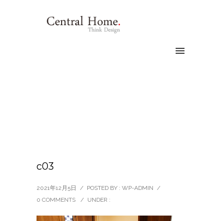
c03
2021年12月5日
/
POSTED BY : WP-ADMIN
/
0 COMMENTS
/
UNDER :