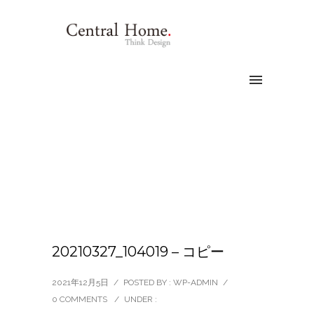
20210327_104019 – コピー
2021年12月5日
/
POSTED BY : WP-ADMIN
/
0 COMMENTS
/
UNDER :