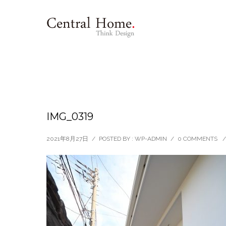
IMG_0319
2021年8月27日
/
POSTED BY : WP-ADMIN
/
0 COMMENTS
/