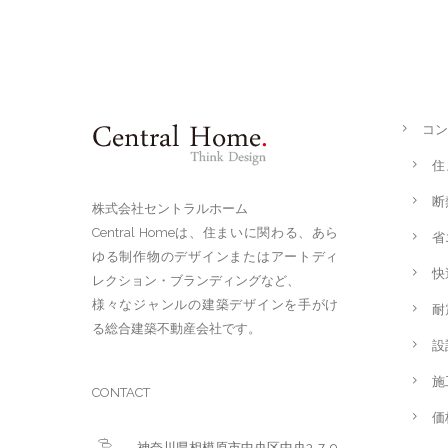
コン
住
断
株式会社セントラルホーム
Central Homeは、住まいに関わる、あら
省
ゆる制作物のデザインまたはアートディ
快
レクション・ブランディングなど、
様々なジャンルの建築デザインを手がけ
耐
る総合建築不動産会社です。
設
施
CONTACT
価
神奈川県相模原市中央区中央3-7-9