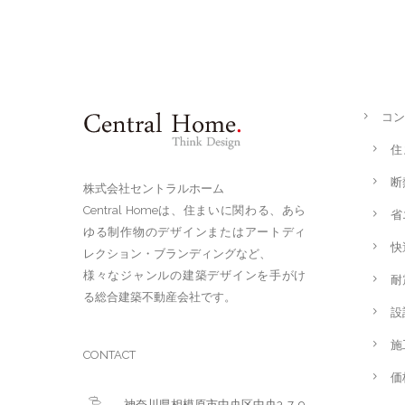
コン
住
断
株式会社セントラルホーム
Central Homeは、住まいに関わる、あら
省
ゆる制作物のデザインまたはアートディ
快
レクション・ブランディングなど、
様々なジャンルの建築デザインを手がけ
耐
る総合建築不動産会社です。
設
施
CONTACT
価
神奈川県相模原市中央区中央3-7-9