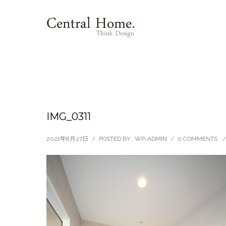
IMG_0311
2021年8月27日
/
POSTED BY : WP-ADMIN
/
0 COMMENTS
/