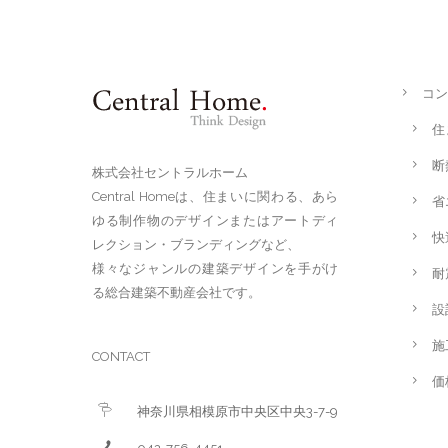
コン
住
断
株式会社セントラルホーム
Central Homeは、住まいに関わる、あら
省
ゆる制作物のデザインまたはアートディ
快
レクション・ブランディングなど、
様々なジャンルの建築デザインを手がけ
耐
る総合建築不動産会社です。
設
施
CONTACT
価
神奈川県相模原市中央区中央3-7-9