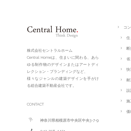
コン
住
断
株式会社セントラルホーム
Central Homeは、住まいに関わる、あら
省
ゆる制作物のデザインまたはアートディ
快
レクション・ブランディングなど、
様々なジャンルの建築デザインを手がけ
耐
る総合建築不動産会社です。
設
施
CONTACT
価
神奈川県相模原市中央区中央3-7-9