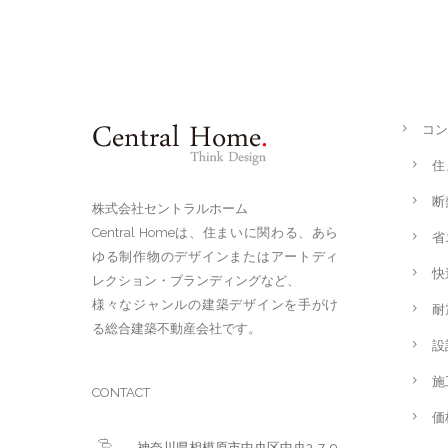
コン
住
断
株式会社セントラルホーム
Central Homeは、住まいに関わる、あら
省
ゆる制作物のデザインまたはアートディ
快
レクション・ブランディングなど、
様々なジャンルの建築デザインを手がけ
耐
る総合建築不動産会社です。
設
施
CONTACT
価
神奈川県相模原市中央区中央3-7-9