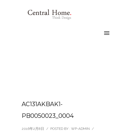
AC131AKBAK1-
PB0050023_0004
2016年2月8日
/
POSTED BY : WP-ADMIN
/