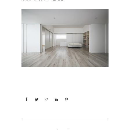
0 COMMENTS
/
UNDER :