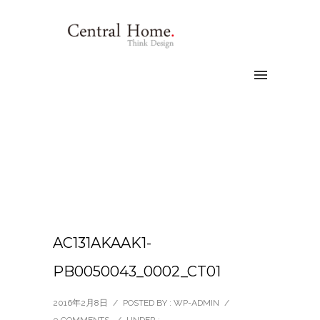
AC131AKAAK1-
PB0050043_0002_CT01
2016年2月8日
/
POSTED BY : WP-ADMIN
/